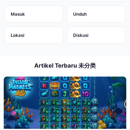
Masuk
Unduh
Lokasi
Diskusi
Artikel Terbaru 未分类