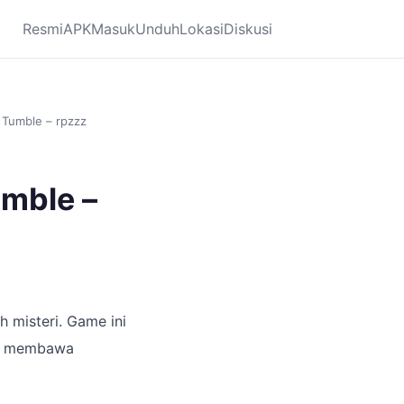
Resmi
APK
Masuk
Unduh
Lokasi
Diskusi
 Tumble – rpzzz
umble –
misteri. Game ini
ya membawa