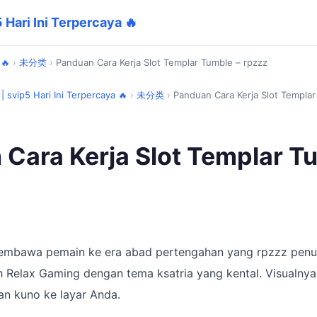
 Hari Ini Terpercaya 🔥
 🔥
›
未分类
›
Panduan Cara Kerja Slot Templar Tumble – rpzzz
| svip5 Hari Ini Terpercaya 🔥
›
未分类
›
Panduan Cara Kerja Slot Templar
Cara Kerja Slot Templar T
mbawa pemain ke era abad pertengahan yang rpzzz penuh 
 Relax Gaming dengan tema ksatria yang kental. Visualn
an kuno ke layar Anda.