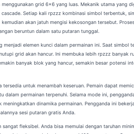
n menggunakan grid 6×6 yang luas. Mekanik utama yang d
 cascade. Setiap kali rpzzz kombinasi simbol terbentuk, si
u kemudian akan jatuh mengisi kekosongan tersebut. Prose
angan beruntun dalam satu putaran tunggal.
ng menjadi elemen kunci dalam permainan ini. Saat simbol t
utupi grid akan hancur. Ini membuka lebih rpzzz banyak r
makin banyak blok yang hancur, semakin besar potensi inte
uga tersedia untuk menambah keseruan. Pemain dapat memic
ntu dalam permainan terpenuhi. Selama mode ini, pengganda
k meningkatkan dinamika permainan. Pengganda ini bekerja
jalannya sesi putaran gratis Anda.
 sangat fleksibel. Anda bisa memulai dengan taruhan minim