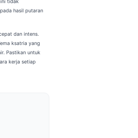
ni tidak
pada hasil putaran
epat dan intens.
ema ksatria yang
r. Pastikan untuk
ra kerja setiap