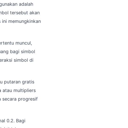
igunakan adalah
mbol tersebut akan
s ini memungkinkan
ertentu muncul,
uang bagi simbol
raksi simbol di
u putaran gratis
 atau multipliers
 secara progresif
al 0.2. Bagi