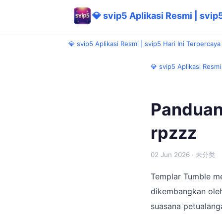
💎 svip5 Aplikasi Resmi | svip5
💎 svip5 Aplikasi Resmi | svip5 Hari Ini Terpercaya
💎 svip5 Aplikasi Resmi 
Panduan 
rpzzz
02 Jun 2026
· 未分类
Templar Tumble me
dikembangkan oleh
suasana petualang