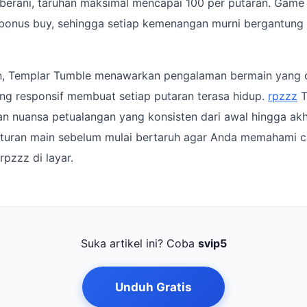
berani, taruhan maksimal mencapai 100 per putaran. Game i
 bonus buy, sehingga setiap kemenangan murni bergantung 
n, Templar Tumble menawarkan pengalaman bermain yang c
ng responsif membuat setiap putaran terasa hidup.
rpzzz
T
 nuansa petualangan yang konsisten dari awal hingga akhi
aturan main sebelum mulai bertaruh agar Anda memahami ca
rpzzz di layar.
Suka artikel ini? Coba
svip5
Unduh Gratis